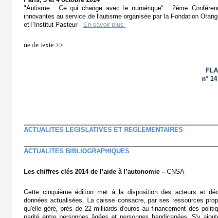
"Autisme : Ce qui change avec le numérique" : 2ème Conférence
innovantes au service de l'autisme organisée par la Fondation Oran
et l’Institut Pasteur -
En savoir plus
ne de texte >>
FLA
n° 14
ACTUALITES LEGISLATIVES ET REGLEMENTAIRES
ACTUALITES BIBLIOGRAPHIQUES
Les chiffres clés 2014 de l’aide à l’autonomie –
CNSA
Cette cinquième édition met à la disposition des acteurs et dé
données actualisées. La caisse consacre, par ses ressources propr
qu'elle gère, près de 22 milliards d'euros au financement des politi
parité entre personnes âgées et personnes handicapées. S'y ajou