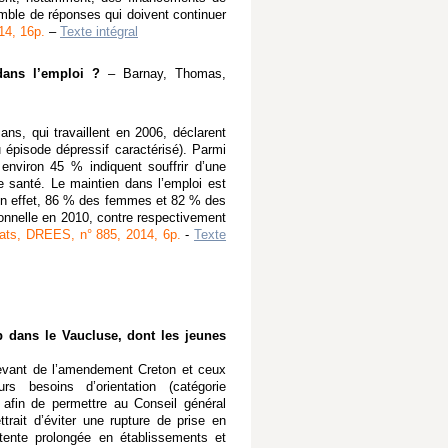
emble de réponses qui doivent continuer
4, 16p.
–
Texte intégral
dans l’emploi ?
– Barnay, Thomas,
, qui travaillent en 2006, déclarent
u épisode dépressif caractérisé). Parmi
environ 45 % indiquent souffrir d’une
 santé. Le maintien dans l’emploi est
 En effet, 86 % des femmes et 82 % des
onnelle en 2010, contre respectivement
tats, DREES, n° 885, 2014, 6p.
-
Texte
p dans le Vaucluse, dont les jeunes
levant de l’amendement Creton et ceux
rs besoins d’orientation (catégorie
.) afin de permettre au Conseil général
trait d’éviter une rupture de prise en
tente prolongée en établissements et