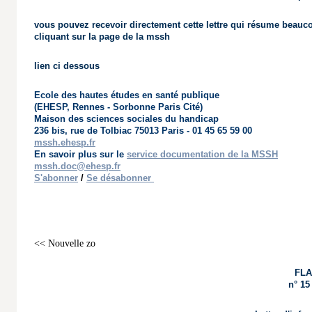
vous pouvez recevoir directement cette lettre qui résume beauc
cliquant sur la page de la mssh
lien ci dessous
Ecole des hautes études en santé publique
(EHESP, Rennes - Sorbonne Paris Cité)
Maison des sciences sociales du handicap
236 bis, rue de Tolbiac 75013 Paris - 01 45 65 59 00
mssh.ehesp.fr
En savoir plus sur le
service documentation de la MSSH
mssh.doc@ehesp.fr
S'abonner
/
Se désabonner
<< Nouvelle zo
FLA
n° 15