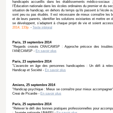
handicapés accueillis dans les établissements médico-sociaux 
l’Éducation nationale dans les écoles ordinaires du premier et du s
situation de handicap, en dehors du temps qu’ils passent à l’école 
sont peu ou pas étudiés. Il est nécessaire de mieux connaître les
et de leurs parents, identifier les solutions existantes et mettre en 
se développent, s’adaptent à chaque projet de vie et soient acces
2014, 133p.
-
Texte intégral
Paris, 19 septembre 2014
"Regards croisés CRA/CAMSP : Approche précoce des troubles a
l’ANECAMSP -
En savoir plus
Paris, 23 septembre 2014
"L'avancée en âge des personnes handicapées : Un défi à releve
Handicap et Société -
En savoir plus
Amiens, 25 septembre 2014
"Handicap psychique : Mieux se connaître pour mieux accompagner" 
Creai de Picardie -
En savoir plus
Paris, 25 septembre 2014
"Relever le défi des bonnes pratiques professionnelles pour accomp
: Journée nationale UNAPEI -
En savoir plus