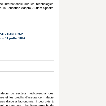
 internationale sur les technologies
ge, la Fondation Adapta, Autism Speaks
SH - HANDICAP
 du 11 juillet 2014
cideurs du secteur médico-social des
es et les crédits d'assurance maladie
ques d'aide à l'autonomie, à peu près à
tent, notamment, des financements de