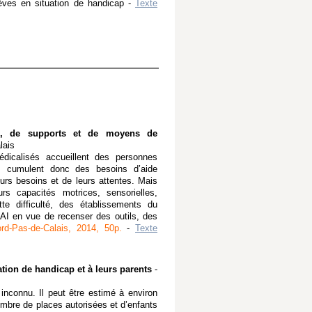
èves en situation de handicap -
Texte
s, de supports et de moyens de
lais
dicalisés accueillent des personnes
s cumulent donc des besoins d’aide
urs besoins et de leurs attentes. Mais
 capacités motrices, sensorielles,
tte difficulté, des établissements du
AI en vue de recenser des outils, des
d-Pas-de-Calais, 2014, 50p.
-
Texte
ation de handicap et à leurs parents
-
nconnu. Il peut être estimé à environ
nombre de places autorisées et d’enfants