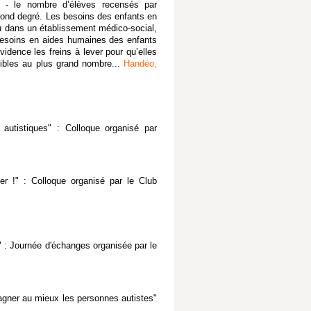
; - le nombre d’élèves recensés par
econd degré. Les besoins des enfants en
ou dans un établissement médico-social,
 besoins en aides humaines des enfants
évidence les freins à lever pour qu’elles
sibles au plus grand nombre...
Handéo,
utistiques" : Colloque organisé par
r !" : Colloque organisé par le Club
: Journée d'échanges organisée par le
agner au mieux les personnes autistes"