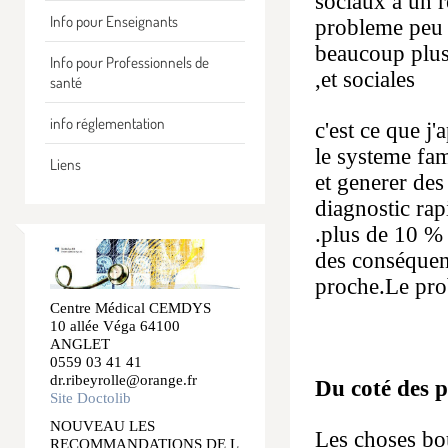
sociaux à un 
Info pour Enseignants
probleme peu 
beaucoup plus
Info pour Professionnels de
,et sociales
santé
info réglementation
c'est ce que j'a
le systeme fami
Liens
et generer des 
diagnostic rap
.plus de 10 % 
des conséquen
proche.Le pro
Centre Médical CEMDYS
10 allée Véga 64100
ANGLET
0559 03 41 41
dr.ribeyrolle@orange.fr
Du coté des p
Site Doctolib
NOUVEAU LES
Les choses bo
RECOMMANDATIONS DE L