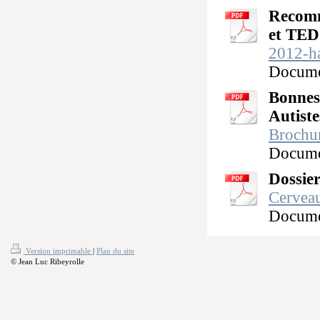
Recomm
et TED
2012-ha
Docume
Bonnes 
Autist
Brochur
Docume
Dossier
Cervea
Docume
Version imprimable
|
Plan du site
© Jean Luc Ribeyrolle